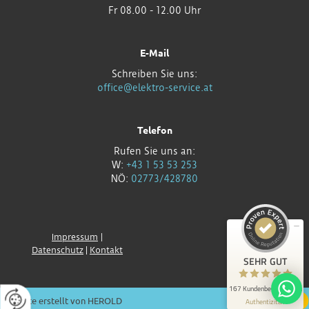
Fr 08.00 - 12.00 Uhr
E-Mail
Schreiben Sie uns:
office@elektro-service.at
Kundenbewertungen und Erfahrungen zu
Telefon
ELVICE Elektrohausgeräte & Kältetechnik OG
Rufen Sie uns an:
SEHR GUT
100%
W:
+43 1 53 53 253
NÖ:
02773/428780
Empfehlungen auf
ProvenExpert.com
4,85 / 5,00
5
162
Impressum
|
Bewertungen auf
Bewertungen von 4
Datenschutz
|
Kontakt
ProvenExpert.com
anderen Quellen
SEHR GUT
Blick aufs ProvenExpert-Profil werfen
167 Kundenbewertungen
Website erstellt von HEROLD
Authentizität
4.8.2026