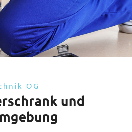
chnik OG
erschrank und
 Umgebung