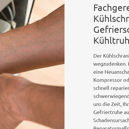
Fachger
Kühlsch
Gefriers
Kühltru
Der Kühlschran
wegzudenken. D
eine Neuanscha
Kompressor ode
schnell reparie
schwerwiegende
uns die Zeit, I
Gefriertruhe a
Schadensursac
Reparaturmaßna