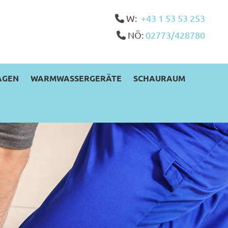
W:
+43 1 53 53 253

NÖ:
02773/428780

AGEN
WARMWASSERGERÄTE
SCHAURAUM