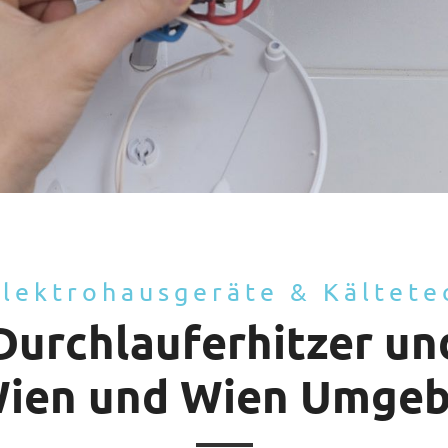
Elektrohausgeräte & Kältete
Durchlauferhitzer u
Wien und Wien Umge