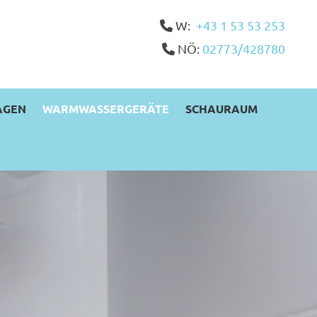
W:
+43 1 53 53 253

NÖ:
02773/428780

AGEN
WARMWASSERGERÄTE
SCHAURAUM