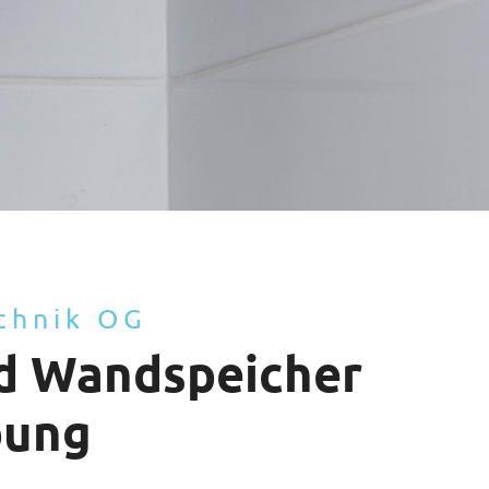
chnik OG
nd Wandspeicher
bung