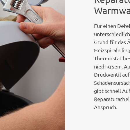
Warmwas
Für einen Defe
unterschiedlich
Grund für das 
Heizspirale lie
Thermostat bes
niedrig sein. 
Druckventil auf
Schadensursach
gibt schnell Au
Reparaturarbeit
Anspruch.