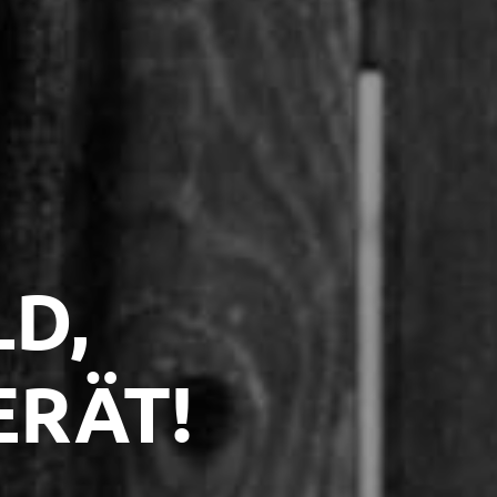
LD,
ERÄT!